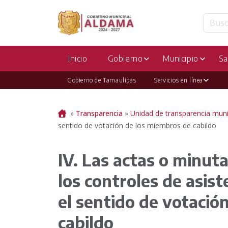
Inicio
Gobierno
Municipio
Sa
Gobierno de Tamaulipas
Servicios en línea
Portada
»
Transparencia
»
Unidad de transparencia muni
sentido de votación de los miembros de cabildo
IV. Las actas o minuta
los controles de asist
el sentido de votació
cabildo