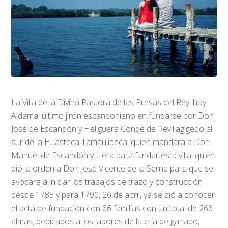
La Villa de la Divina Pastora de las Presas del Rey, hoy
Aldama, último jirón escandoniano en fundarse por Don
José de Escandón y Heliguera Conde de Revillagigedo al
sur de la Huasteca Tamaulipeca, quien mandara a Don
Manuel de Escandón y Llera para fundar esta villa, quien
dió la orden a Don José Vicente de la Serna para que se
avocara a iniciar los trabajos de trazo y construcción
desde 1785 y para 1790, 26 de abril, ya se dió a conocer
el acta de fundación con 66 familias con un total de 266
almas, dedicados a los labores de la cría de ganado,