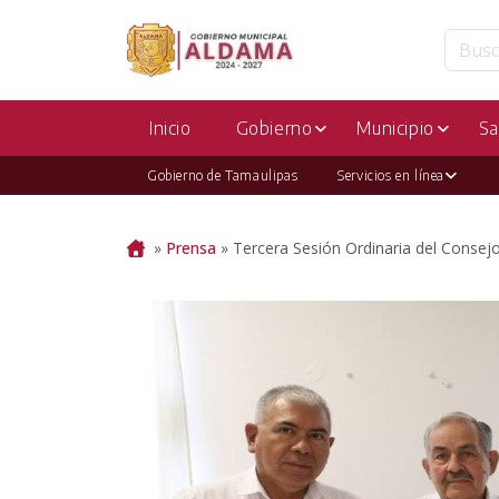
Inicio
Gobierno
Municipio
Sa
Gobierno de Tamaulipas
Servicios en línea
Portada
»
Prensa
»
Tercera Sesión Ordinaria del Cons