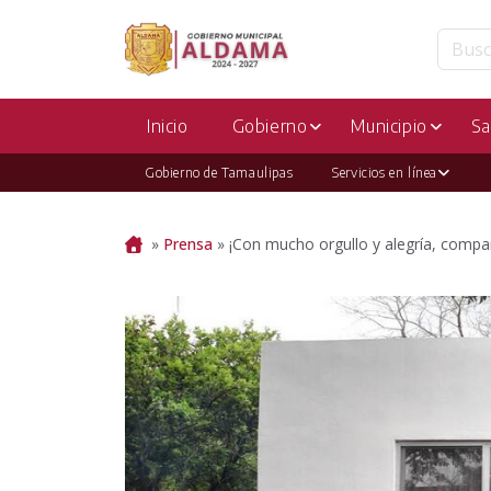
Inicio
Gobierno
Municipio
Sa
Gobierno de Tamaulipas
Servicios en línea
Portada
»
Prensa
»
¡Con mucho orgullo y alegría, compar